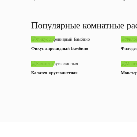
Популярные комнатные ра
69,00 byn
49,00 
Фикус лировидный Бамбино
Филоде
79,00 byn
99,00 
В корзину
Подробнее
В корзину
Подробнее
Калатея круглолистная
Монсте
В корзину
Подробнее
Растения - это про