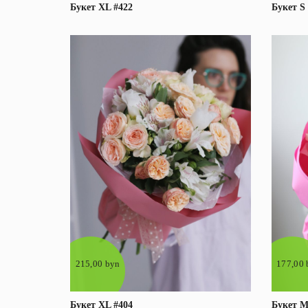
Букет XL #422
Букет S
В корзину
Подробнее
215,00 byn
177,00 
Букет XL #404
Букет М