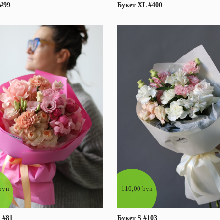
 #99
Букет XL #400
В корзину
Подробнее
В корзину
Подробне
byn
110,00 byn
 #81
Букет S #103