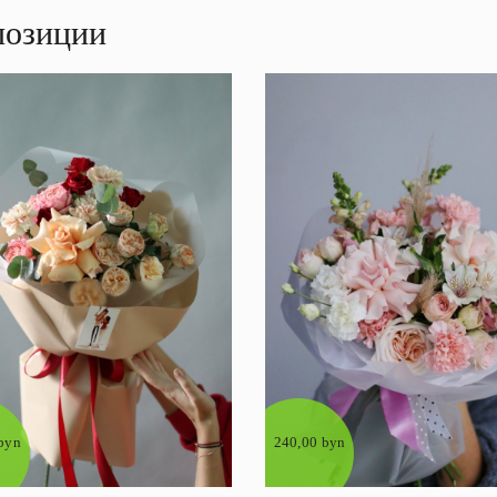
позиции
byn
240,00 byn