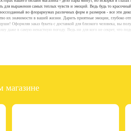
торах нашего онлайн магазина - дело пары минут, но искорки в глазах и
ь для выражения самых теплых чувств и эмоций. Ведь будь то красочный
воссозданный во флорариумах различных форм и размеров - все эти ди
тво их значимости в вашей жизни. Дарить приятные эмоции, глубоко отп
а души! Оформляя заказ букета с доставкой для близкого человека, вы по
шу даже в самую ненастную погоду. Ведь ни для кого не секрет, что под
м букете
букетов от цветочной лавки Cactus.by всегда связан с индивидуальным
ку и тепло, исходящие от человека, искренне желающего преподнести цв
авторских букетов и композиций в Минске осуществляется в самых комфо
в и самых замысловатых идей. Помните, что заказав цветы в нашем ката
е флористов. Заказ цветов в нашем каталоге - действие, требующее мин
х и искренних отношений между людьми, ведь счастье складывается из 
м магазине
 выражения чувств
инструмент в арсенале нашей команды для поднятия настроения у ва
личающихся неповторимыми линиями, оттенками, своим особым характер