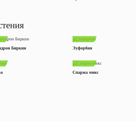
стения
byn
990,00 byn
ндрон Биркин
Эуфорбия
byn
39,00 byn
В корзину
Подробнее
В корзину
Подробне
В корзину
Подробнее
В корзину
Подробне
ра
Спаржа микс
В корзину
Подробнее
В корзину
Подробне
сто