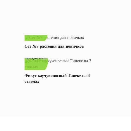
180,00 byn
Сет №7 растения для новичков
е
295,00 byn
е
В корзину
Подробнее
Фикус каучуконосный Тинеке на 3
стволах
е
В корзину
Подробнее