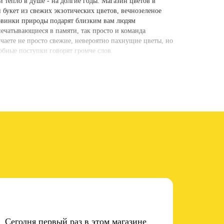
 тепло в душе - на долгие годы. Магазин цветов в
 букет из свежих экзотических цветов, вечнозеленое
ковинки природы подарят близким вам людям
ечатывающиеся в памяти, так просто и команда
лучаете не просто свежие, невероятно пахнущие цветы, но
обные поступки говорят громче слов.
 подходом и учетом всех ваших пожеланий. Наши
еточный сюрприз своим близким, окрашивая их день в
ртных для вас условиях, привнося нотку
логе, вы не только осчастливите родного человека, но
имальных усилий, но это именно то, что закладывает
мелочей.
с и ваших близких. Чем же еще мы можем вас приятно
ом;
Сегодня первый раз в этом магазине