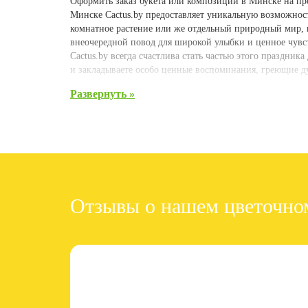
Оформить заказ букета или композиции в Минске на прос
Минске Cactus.by предоставляет уникальную возможност
комнатное растение или же отдельный природный мир, 
внеочередной повод для широкой улыбки и ценное чувс
Cactus.by всегда счастлива стать частью этого праздник
и закладываете особо ценные воспоминания, греющие ду
Ваши искренние чувства в каждо
Процесс оформления онлайн покупки живых цветов или 
опытные, чуткие флористы улавливают всю ту энергети
более насыщенные и эмоциональные оттенки. Доставка 
таинственности и романтики осуществлению ваших плано
и подарите очередную порцию вдохновения нашей команд
прочный фундамент на пути к построению самых крепки
Отзывы о нашем цветочно
Многообразие линий и форм для
Яркие, фактурные букеты - далеко не единственный 
порадовать и удивить? Внимание, ответ:
различными видами кактусов и суккулентов, от